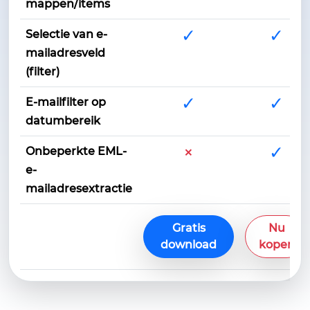
mappen/items
✓
✓
Selectie van e-
mailadresveld
(filter)
✓
✓
E-mailfilter op
datumbereik
×
✓
Onbeperkte EML-
e-
mailadresextractie
Gratis
Nu
download
kopen