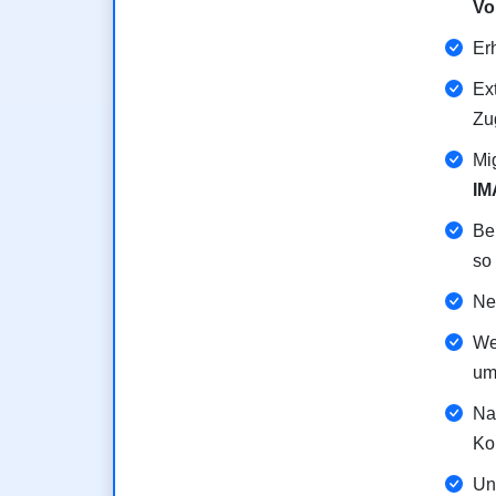
Vo
Er
Ex
Zug
Mi
IM
Be
so
Ne
We
um
Na
Ko
Unt