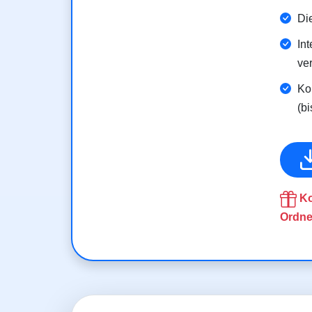
Di
Int
ver
Ko
(b
Ko
Ordne