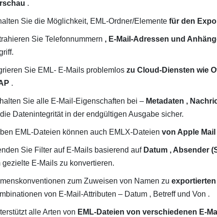
rschau
.
halten Sie die Möglichkeit, EML-Ordner/Elemente
für den Expo
trahieren Sie Telefonnummern
, E-Mail-Adressen und Anhäng
riff.
grieren Sie EML- E-Mails problemlos
zu Cloud-Diensten wie Off
AP
.
halten Sie alle E-Mail-Eigenschaften bei –
Metadaten , Nachri
 die Datenintegrität in der endgültigen Ausgabe sicher.
ben EML-Dateien können auch EMLX-Dateien
von Apple Mail
nden Sie Filter auf E-Mails basierend auf
Datum , Absender (
 gezielte E-Mails zu konvertieren.
menskonventionen zum Zuweisen von Namen zu
exportierten
mbinationen von E-Mail-Attributen – Datum , Betreff und Von .
erstützt alle Arten von
EML-Dateien von verschiedenen E-Mai