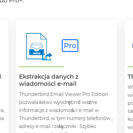
lub Pro+.
Pro
l
Ekstrakcja danych z
T
wiadomości e-mail
We
o
Thunderbird Email Viewer Pro Edition
wi
pozwala łatwo wyodrębnić ważne
po
a,
informacje z wiadomości e-mail w
ta
ia
Thunderbird, w tym numery telefonów ,
ko
adresy e-mail i załączniki . Szybko
wi