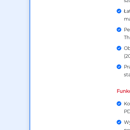
sz
Ła
ma
Pe
Th
Ob
(2
Pr
st
Funkc
Ko
PD
Wy