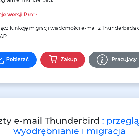
ogramie Thunderbird.
+
je wersji Pro
:
ącz funkcję migracji wiadomości e-mail z Thunderbirda do 
AP
Pobierać
Zakup
Pracujący
zty e-mail Thunderbird
: przegl
wyodrębnianie i migracja