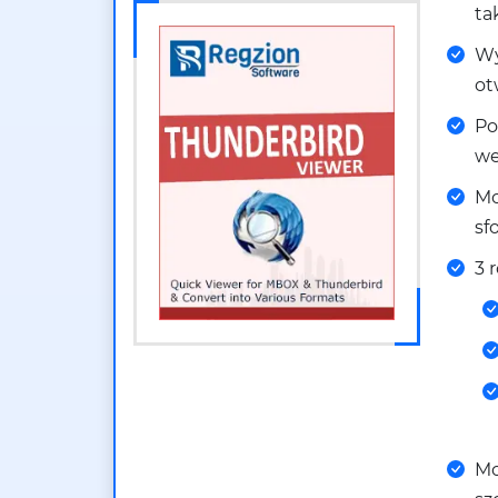
ta
Wy
ot
Po
we
Mo
sf
3 
Mo