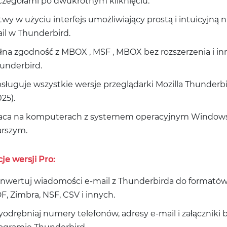
czegółami po dwukrotnym kliknięciu.
twy w użyciu interfejs umożliwiający prostą i intuicyjną
il w Thunderbird.
łna zgodność z MBOX , MSF , MBOX bez rozszerzenia i 
underbird.
sługuje wszystkie wersje przeglądarki Mozilla Thunderbir
025).
aca na komputerach z systemem operacyjnym Windows O/S - 11 
arszym.
je wersji Pro:
nwertuj wiadomości e-mail z Thunderbirda do formató
F, Zimbra, NSF, CSV i innych.
odrębniaj numery telefonów, adresy e-mail i załączniki