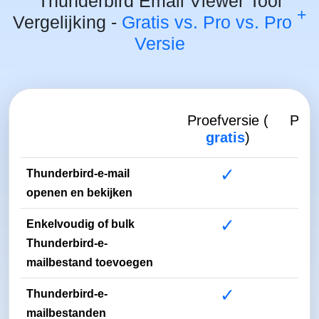
Thunderbird Email Viewer Tool
+
Vergelijking -
Gratis vs. Pro vs. Pro
Versie
Proefversie (
Pro-
gratis
)
(
$
✓
Thunderbird-e-mail
openen en bekijken
✓
Enkelvoudig of bulk
Thunderbird-e-
mailbestand toevoegen
✓
Thunderbird-e-
mailbestanden