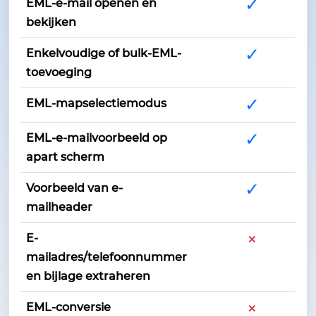
✓
EML-e-mail openen en
bekijken
✓
Enkelvoudige of bulk-EML-
toevoeging
✓
EML-mapselectiemodus
✓
EML-e-mailvoorbeeld op
apart scherm
✓
Voorbeeld van e-
mailheader
×
E-
mailadres/telefoonnummer
en bijlage extraheren
×
EML-conversie