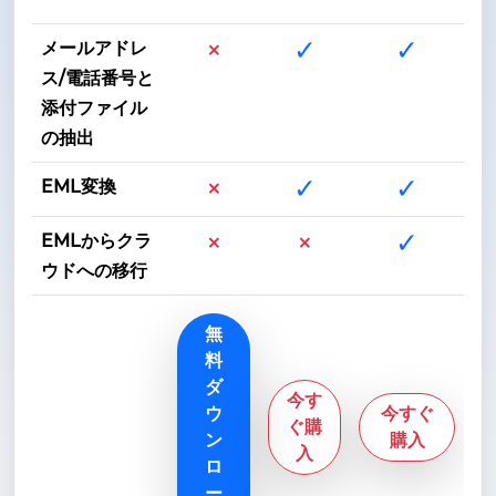
×
✓
✓
メールアドレ
ス/電話番号と
添付ファイル
の抽出
×
✓
✓
EML変換
×
×
✓
EMLからクラ
ウドへの移行
無
料
ダ
今す
ウ
今すぐ
ぐ購
ン
購入
入
ロ
ー