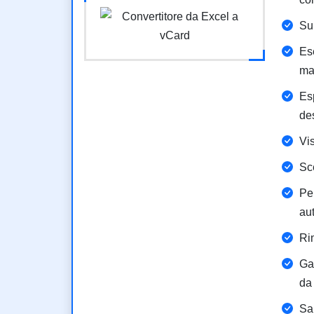
Sup
Es
ma
Esp
de
Vis
Sce
Pe
au
Ri
Ga
da
Sal