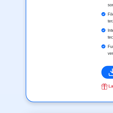
so
Fil
ter
Int
tec
Fun
ver
La