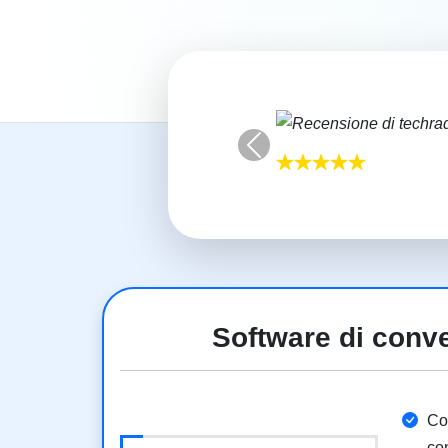
Previous
Software di conv
Con
con