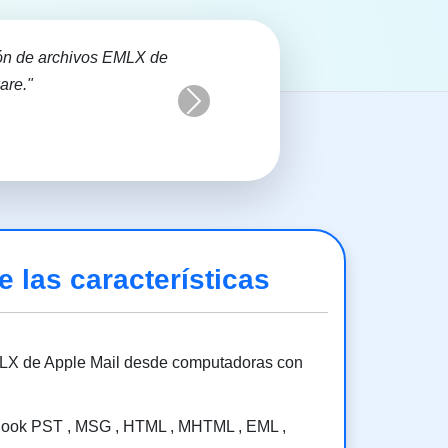
ión de archivos EMLX de
are."
Next
 las características
EMLX de Apple Mail desde computadoras con
utlook PST , MSG , HTML , MHTML , EML ,