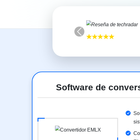
Previous
Software de conver
So
si
Co