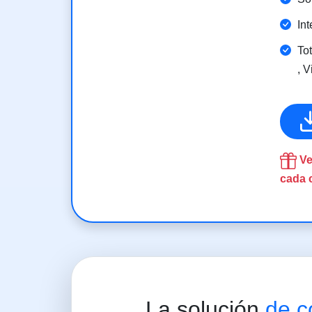
Int
To
, V
Ve
cada c
La solución
de c