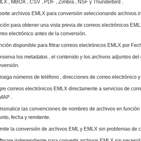
LX , MBOX , CSV , PDF , Zimbra , NSF y Thunderbird .
porte archivos EMLX para conversión seleccionando archivos ind
ción para obtener una vista previa de correos electrónicos EM
rreo electrónico antes de la conversión.
ción disponible para filtrar correos electrónicos EMLX por Fecha 
serva los metadatos , el contenido y los archivos adjuntos del c
nversión.
traiga números de teléfono , direcciones de correo electrónico 
gre correos electrónicos EMLX directamente a servicios de corre
IMAP .
rsonalice las convenciones de nombres de archivos en función d
nto, fecha y remitente.
mite la conversión de archivos EML y EMLX sin problemas de c
ftware independiente para convertir archivos EMLX sin necesid