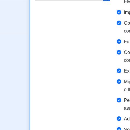
EM
Im
Op
co
Fun
Con
co
Ex
Mi
e 
Pe
asu
Ad
So