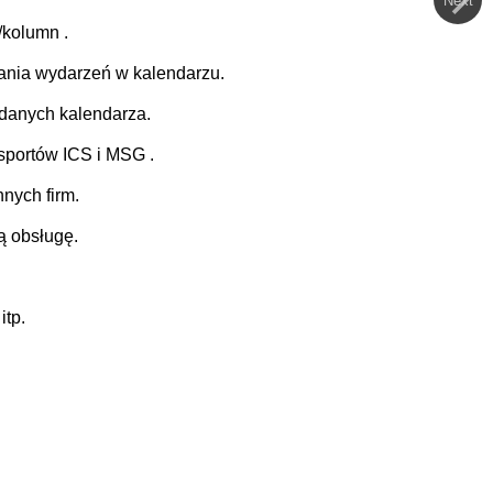
Next
/kolumn .
ania wydarzeń w kalendarzu.
 danych kalendarza.
sportów ICS i MSG .
nych firm.
ą obsługę.
itp.