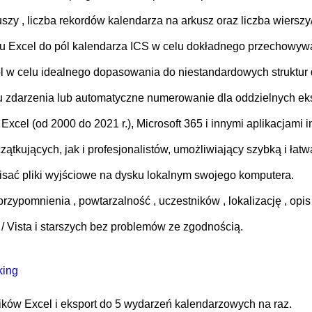
kuszy , liczba rekordów kalendarza na arkusz oraz liczba wierszy
 Excel do pól kalendarza ICS w celu dokładnego przechowyw
l w celu idealnego dopasowania do niestandardowych struktur
 zdarzenia lub automatyczne numerowanie dla oddzielnych ek
el (od 2000 do 2021 r.), Microsoft 365 i innymi aplikacjami in
ątkujących, jak i profesjonalistów, umożliwiający szybką i łatw
isać pliki wyjściowe na dysku lokalnym swojego komputera.
ypomnienia , powtarzalność , uczestników , lokalizację , opis 
P / Vista i starszych bez problemów ze zgodnością.
king
ków Excel i eksport do 5 wydarzeń kalendarzowych na raz.