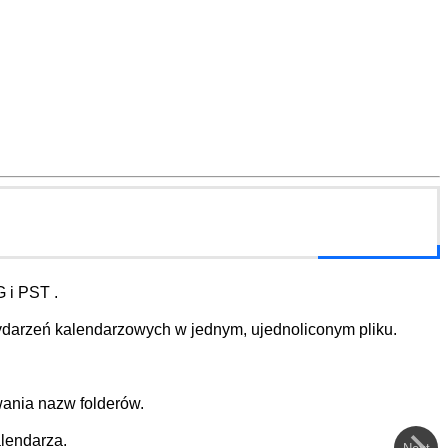
 i PST .
ydarzeń kalendarzowych w jednym, ujednoliconym pliku.
wania nazw folderów.
lendarza.