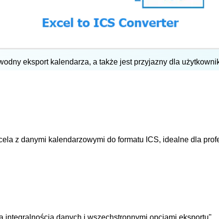
odny eksport kalendarza, a także jest przyjazny dla użytkownik
ela z danymi kalendarzowymi do formatu ICS, idealne dla prof
 integralnością danych i wszechstronnymi opcjami eksportu"