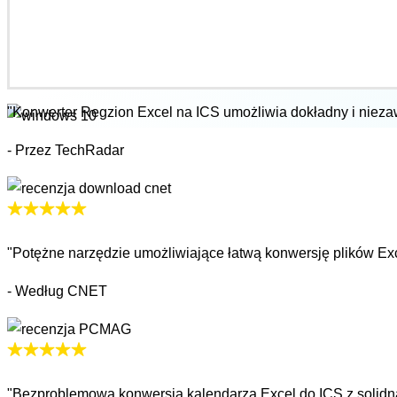
"Konwerter Regzion Excel na ICS umożliwia dokładny i niezaw
- Przez TechRadar
"Potężne narzędzie umożliwiające łatwą konwersję plików Exc
- Według CNET
"Bezproblemowa konwersja kalendarza Excel do ICS z solidną