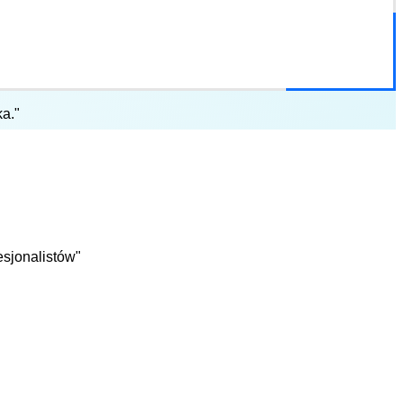
a."
esjonalistów"