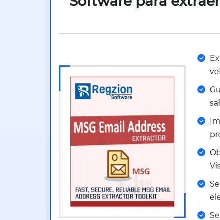
Software para extrae
Ex
ve
Gu
sa
Im
pr
Ob
Vi
Se
el
Se